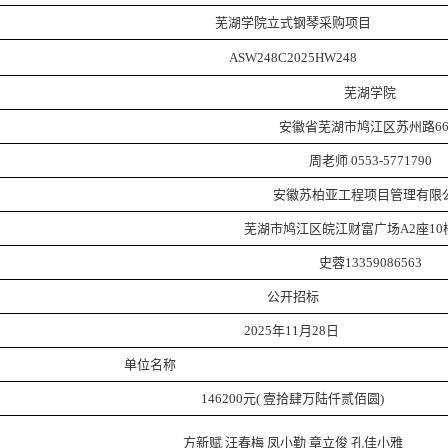
芜湖学院立式钢琴采购项目
ASW248C2025HW248
芜湖学院
安徽省芜湖市鸠江区苏州路
6
周老师
0553-5771790
安徽苏柏亚工程项目管理有限
芜湖市鸠江区皖江财富广场
A2座10
史蓉
13359086563
公开招标
2025年11月28日
单位名称
146200元
( 壹拾肆万陆仟贰佰圆)
方新赋
汪春梅
凤小勤
章立俊
孔佳小雅