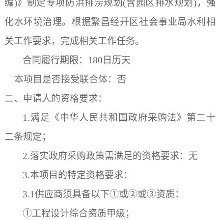
编
)
》制定专项防洪排涝规划
(
含园区排水规划
)
，强
化水环境治理。根据繁昌经开区社会事业局水利相
关工作要求，完成相关工作任务。
合同履行期限：
180日历天
本项目是否接受联合体：
否
二、申请人的资格要求
：
1.满足《中华人民共和国政府采购法》第二十
二条规定；
2.落实
政府
采购政策需满足的
资格
要求：
无
3.本项目的特定资格要求：
3.1供应商须具备以下①或②或③资质：
①工程设计综合资质甲级；