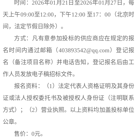
时间：
2026
年
01
月
21
日至
2026
年
01
月
27
日，每
天上午
09:00
至
12:00
，下午
12:00
至
17
：
00
（北京时
间，法定节假日除外）
。
方式：凡有意参加投标的供应商应在规定的报
名时间内通过邮箱（
403893542
@qq.com
）登记报
名
（
备注项目名称
）
并电话告知，登记报名后由工
作人员发放电子稿招标文件。
报名资料：（
1）法定代表人资格证明及其身份
证或法人授权委托书及被授权人身份证（注明联系
方式）；（2）营业执照。以上资料均加盖投标单位
公章。
售价：
0元。