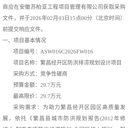
商应在安徽苏柏亚工程项目管理有限公司获取采购
文件，并于
2026
年
02
月
03
日
15
点
00
分（北京时间）
前提交响应文件。
一、项目基本情况
项目
编号：
ASW016C2026FW016
项目名称：
繁昌经开区防洪排涝规划设计项目
采购方式：竞争性磋商
预算金额：
29.7万
元
最高限价：
29.7万
元
采购需求：
为助力
繁昌
经开区园区高质量发
展，依托《繁昌县城市防洪规划报告
(2012
年修