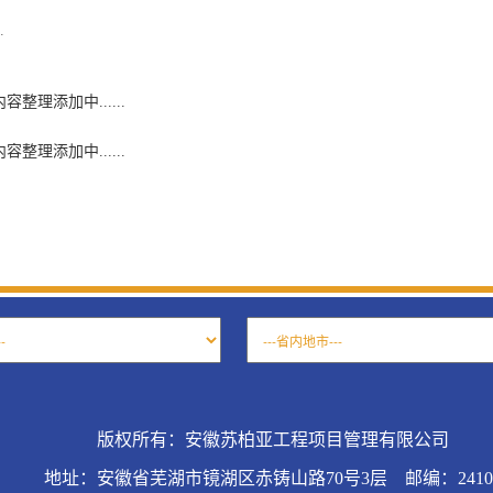
.
理添加中......
理添加中......
版权所有：安徽苏柏亚工程项目管理有限公司
地址：安徽省芜湖市镜湖区赤铸山路70号3层 邮编：2410