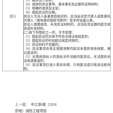
（
3）被异议人名称；
（
4）具体的异议事项、基本事实及必要的证明材料；
（
5）明确的请求及主张；
（
6）提起异议的日期。
提示
异议人为法人或者其他组织的，应当由法定代表人或其委托
代理人（需有委托授权书原件）签字并加盖公章。
异议人需要修改、补充异议材料的，应当在异议期内提交修
改或补充材料。
(二)有下列情形之一的，不予受理：
（
1）提起异议的主体不符合法律法规规定的；
（
2）提起异议的时间超过规定时限的；
（
3）异议材料不完整的；
（
4）异议事项含有主观猜测等内容且未提供有效线索、难
以查证的；
（
5）对其他投标人的投标文件详细内容异议，无法提供合
法来源渠道的；
（
6）异议事项已进入投诉处理、行政复议或行政诉讼程序
的。
上一篇：
中江新城（2018
宗地）消防工程项目