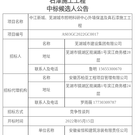
石漆施工工程
中标候选人公告
中江新城、芜湖城市照明科研中心外墙保温及真石漆施工工
项目
名称
程
项目编号
AS03
GC
2022GC0017
名称
芜湖城市建设集团有限公司
芜湖市镜湖区观澜路
1号滨江商务楼28
招标人
地址
层
联系人及电话
鲁明
15655300670
名称
安徽苏柏亚工程项目管理有限公司
芜湖市镜湖区观澜路
1号滨江商务楼24
地址
招标代理机构
层
联系人及电话
罗雨薇
17730309787
招标方式
竞争性谈判
开标时间
2022年05月
15
日
单位名称
安徽省恒和建筑涂装有限责任公司