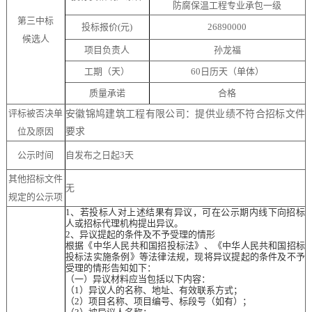
防腐保温工程专业承包
一
级
第三中标
投标报价
(元)
26890000
候选人
项目负责人
孙龙福
工期（天）
60日历天（单体）
质量承诺
合格
评标被否决单
安徽锦鸠建筑工程有限公司：提供业绩不符合招标文件
位及原因
要求
公示时间
自
发布
之日
起
3
天
其他招标文件
无
规定的公示项
1、若投标人对上述结果有异议，可在公示期内
线下
向招标
人或招标代理机构提出异议。
2
、异议提起的条件及不予受理的情形
根据《中华人民共和国招投标法》、《中华人民共和国招标
投标法实施条例》等法律法规，现将异议提起的条件及不予
受理的情形告知如下：
（一）异议材料应当包括以下内容：
（
1）异议人的名称、地址、有效联系方式；
（
2）项目名称、项目编号、标段号（如有）；