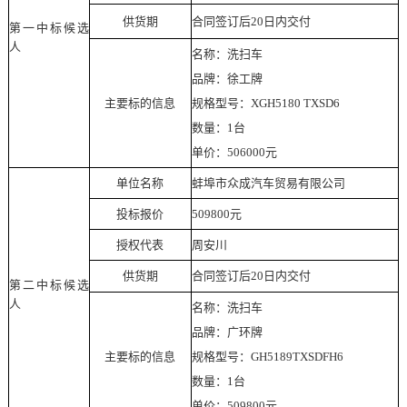
供货期
合同签订后
20日内交付
第一中标候选
人
名称：洗扫车
品牌：徐工牌
主要标的信息
规格型号：
XGH5180 TXSD6
数量：
1台
单价：
506000元
单位名称
蚌埠市众成汽车贸易有限公司
投标报价
509800元
授权代表
周安川
供货期
合同签订后
20日内交付
第二中标候选
人
名称：洗扫车
品牌：广环牌
主要标的信息
规格型号：
GH5189TXSDFH6
数量：
1台
单价：
509800元