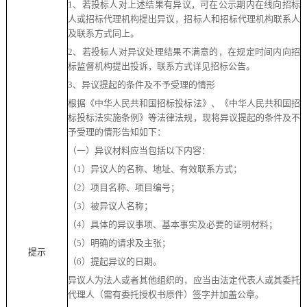
1、若投标人对上述结果有异议，可在公示期内在线向招标
人或招标代理机构提出异议，招标人和招标代理机构联系人
及联系方式同上。
2、若投标人对异议处理结果不满意的，在规定时间内向
招
标监督机构
提出投诉
，
联系方式详见招标公告
。
3、异议提起的条件及不予受理的情形
根据《中华人民共和国招标投标法》、《中华人民共和国招
标投标法实施条例》等法律法规，现将异议提起的条件及不
予受理的情形告知如下：
（一）异议材料应当包括以下内容：
（
1）异议人的名称、地址、有效联系方式；
（
2）项目名称、项目编号；
（
3）被异议人名称；
（
4）具体的异议事项、基本事实及必要的证明材料；
（
5）明确的请求及主张；
提示
（
6）提起异议的日期。
异议人为法人或者其他组织的，应当由法定代表人或其委托
代理人（需有委托授权书原件）签字并加盖公章。