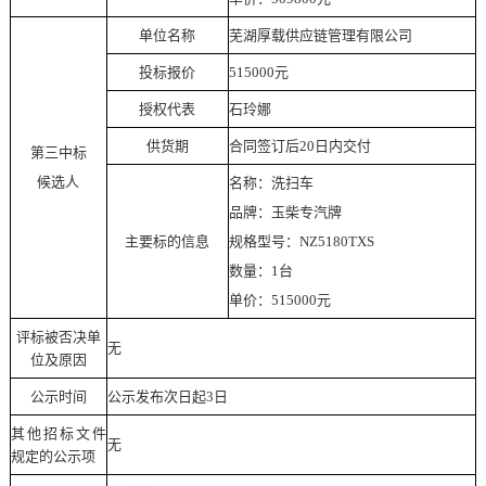
单位名称
芜湖厚载供应链管理有限公司
投标报价
515000元
授权代表
石玲娜
供货期
合同签订后
20日内交付
第三中标
候选人
名称：洗扫车
品牌：玉柴专汽牌
主要标的信息
规格型号：
NZ5180TXS
数量：
1台
单价：
515000元
评标被否决单
无
位及原因
公示时间
公示发布次日起
3日
其他招标文件
无
规定的公示项