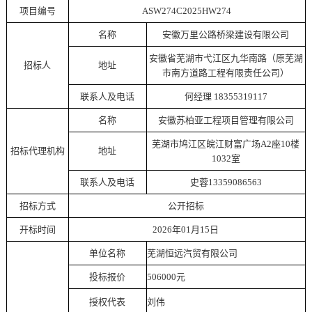
项目编号
ASW274C2025HW274
名称
安徽万里公路桥梁建设有限公司
安徽省芜湖市弋江区九华南路（原芜湖
招标人
地址
市南方道路工程有限责任公司）
联系人及电话
何经理
18355319117
名称
安徽苏柏亚工程项目管理有限公司
芜湖市鸠江区皖江财富广场
A2座10楼
招标代理机构
地址
1032室
联系人及电话
史蓉
13359086563
招标方式
公开招标
开标时间
2026年01月15日
单位名称
芜湖恒远汽贸有限公司
投标报价
506000元
授权代表
刘伟