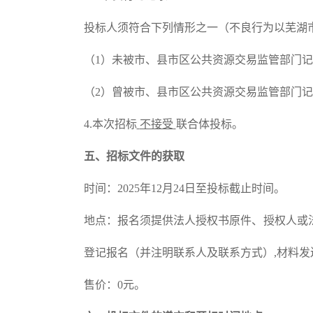
投标人须符合下列情形之一（不良行为
以芜湖
（
1
）
未被市、县市区
公共
资源交易监管部门记
（
2
）
曾被市、县市区公共资源交易监管部门记
4.本次招标
不接受
联合体投标。
五、招标文件的获取
时间：
2025年
12
月
24
日
至投标截止时间
。
地点：报名须提供法人授权书原件、授权人或
登记报名（并注明联系人及联系方式）,材料
售价：
0元。